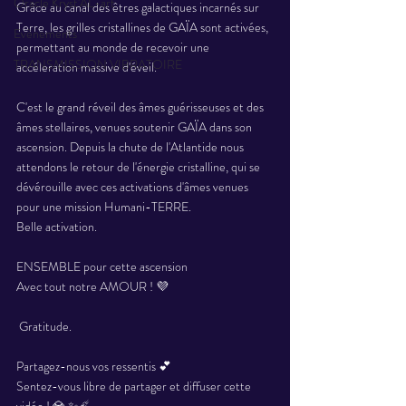
Oracle Kryst'AL-art
Grâce au canal des êtres galactiques incarnés sur 
Terre, les grilles cristallines de GAÏA sont activées, 
Evènements
permettant au monde de recevoir une 
TRANSMISSION VIBRATOIRE
accéleration massive d'éveil. 
C'est le grand réveil des âmes guérisseuses et des 
âmes stellaires, venues soutenir GAÏA dans son 
ascension. Depuis la chute de l'Atlantide nous 
attendons le retour de l'énergie cristalline, qui se 
dévérouille avec ces activations d'âmes venues 
pour une mission Humani-TERRE. 
Belle activation. 
ENSEMBLE pour cette ascension 
Avec tout notre AMOUR ! 💜
 Gratitude. 
Partagez-nous vos ressentis 💕 
Sentez-vous libre de partager et diffuser cette 
vidéo ! 💎 ✨☄️ 