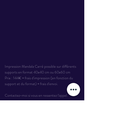
Impression Mandala Carré possible sur différents 
supports en format 40x40 cm ou 60x60 cm
Prix : 144€ + frais d'impression (en fonction du 
support et du format) + frais d'envoi.
Contactez-moi si vous en ressentez l'appel.
Facebook : 
Kryst'AL-art
 by 
Claire-Estelle
Instagram : 
Kryst.AL.art