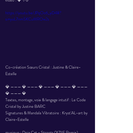
https://youtu.be/JPqOo6_yD48?
si=yuL7nmSKCuMROw2s
Co-création Sœurs Cristal : Justine & Claire-
Estelle 
💎 ——— 💎 ——— 💎 ——— 💎 ——— 💎 ——— 
💎 ——— 💎 
Textes, montage, voix & langage intutif : Le Code 
Cristal by Justine BARC 
Signatures & Mandala Vibratoire : Kryst'AL-art by 
Claire-Estelle 
musique : Doja Cat - Streets (XZIIE Remix) 