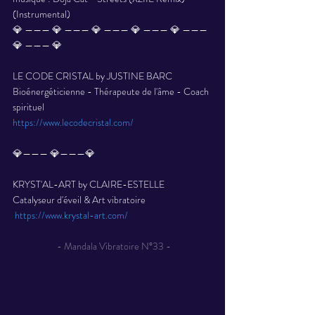
(Instrumental) 
💎 ——— 💎 ——— 💎 ——— 💎 ——— 💎 ——— 
💎 ——— 💎 
LE CODE CRISTAL by JUSTINE BARC 
Bioénergéticienne - Thérapeute de l'âme - Coach 
spirituel 
https://www.lecodecristal.com/
💎——— 💎———💎 
KRYST'AL-ART by CLAIRE-ESTELLE 
Catalyseur d'éveil & Art vibratoire
https://www.krystal-art.com/
 - Mandala Vibratoire N°33 -