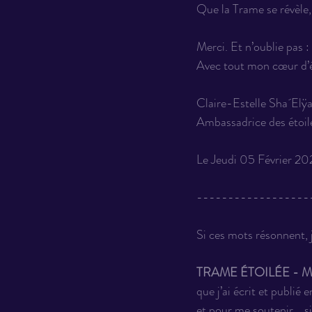
Que la Trame se révèle, 
Merci. Et n’oublie pas 
Avec tout mon cœur d’é
Claire-Estelle Sha´Elÿ
Ambassadrice des étoil
Le Jeudi 05 Février 20
------------------
Si ces mots résonnent, j
TRAME ÉTOILÉE - Mém
que j’ai écrit et publié
et pour me soutenir... si