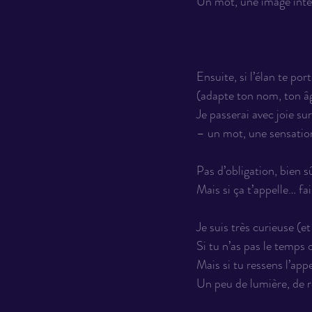
Un mot, une image intér
Ensuite, si l’élan te por
(adapte ton nom, ton âg
Je passerai avec joie su
– un mot, une sensation
Pas d’obligation, bien sû
Mais si ça t’appelle… fai
Je suis très curieuse (e
Si tu n’as pas le temps o
Mais si tu ressens l’app
Un peu de lumière, de 