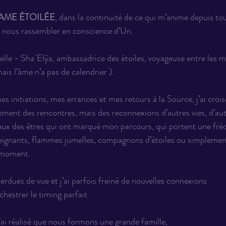
AME ÉTOILÉE
, dans la continuité de ce qui m’anime depuis tou
r, nous rassembler en conscience d’Un.
elle - Sha´Elÿa, ambassadrice des étoiles, voyageuse entre les 
mais l’âme n’a pas de calendrier ).
 initiations, mes errances et mes retours à la Source, j’ai croi
ment des rencontres, mais des reconnexions d’autres vies, d’au
seaux des êtres qui ont marqué mon parcours, qui portent une fré
seignants, flammes jumelles, compagnons d’étoiles ou simplement
 moment.
erdues de vue et j’ai parfois freiné de nouvelles connexions 
chestrer le timing parfait.
ai réalisé que nous formons une grande famille, 