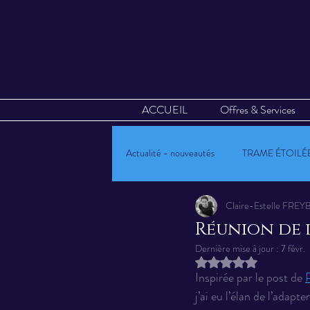
ACCUEIL
Offres & Services
Actualité - nouveautés
TRAME ÉTOILÉ
Claire-Estelle FR
Mandalas Vibratoires
Calendrier 
Réunion de 
Dernière mise à jour :
7 févr.
Noté NaN étoiles sur
Oracle Kryst'AL-art
Evènements
Inspirée par le post de 
j’ai eu l’élan de l’adapt