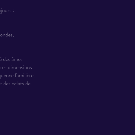
jours :
mondes, 
sé des âmes 
tres dimensions.
quence familière, 
 des éclats de 