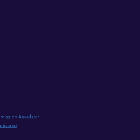
smission
#eveilspir
universo