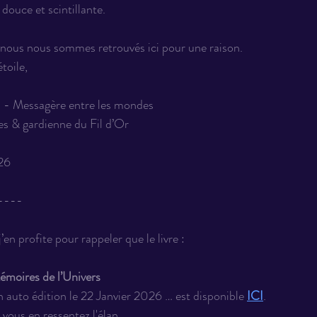
douce et scintillante.
: nous nous sommes retrouvés ici pour une raison.
toile,
a - Messagère entre les mondes
es & gardienne du Fil d’Or
26
----
’en profite pour rappeler que le livre :
oires de l’Univers
 en auto édition le 22 Janvier 2026 … est disponible 
ICI
.
 vous en ressentez l'élan... 