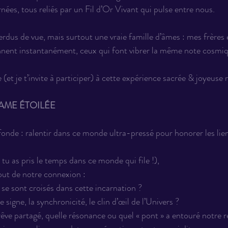
rnées, tous reliés par un Fil d’Or Vivant qui pulse entre nous.
erdus de vue, mais surtout une vraie famille d’âmes : mes frères 
onnent instantanément, ceux qui font vibrer la même note cosmi
 (et je t’invite à participer) à cette expérience sacrée & joyeuse r
AME ÉTOILÉE
ofonde : ralentir dans ce monde ultra-pressé pour honorer les lie
o, tu as pris le temps dans ce monde qui file !),
out de notre connexion :
 sont croisés dans cette incarnation ?
e signe, la synchronicité, le clin d’œil de l’Univers ?
rêve partagé, quelle résonance ou quel « pont » a entouré notre 