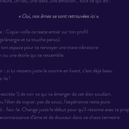
ieure, un lieu, une date, une émotion… tout ce qui dit :
« Oui, nos âmes se sont retrouvées ici ».
te : Copie-colle ce texte entier sur ton profil 
e/énergie et ta touche perso). 
r ton espace pour te renvoyer une trace vibratoire 
 ou une étoile qui te ressemble.
r : si tu ressens juste le sourire en lisant, c’est déjà beau. 
s-le !
t excitée !) de voir ce qui va émerger de cet élan soudain.
u l’élan de copier, pas de souci, l’expérience reste pure.
el… fais-le. Change juste le début pour qu’il résonne avec ta pro
reconnaissance d’âme et de douceur dans ce chaos terrestre.