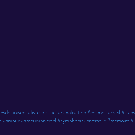
esdelunivers
#livrespirituel
#canalisation
#cosmos
#eveil
#tran
e
#amour
#amouruniversel
#symphonieuniverselle
#memoire
#