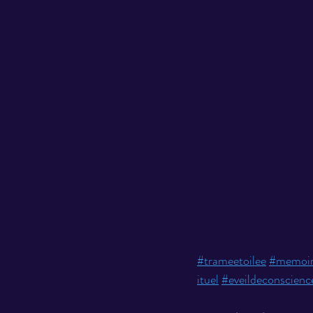
#trameetoilee
#memoir
ituel
#eveildeconscienc