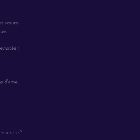
et sœurs 
que.
evisitée :
ns d’âme.
rencontre ?