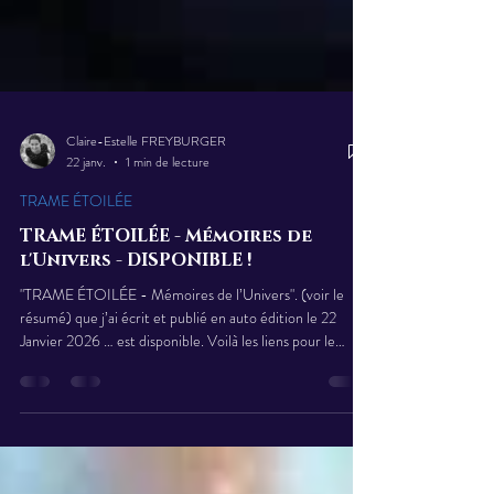
Claire-Estelle FREYBURGER
22 janv.
1 min de lecture
TRAME ÉTOILÉE
TRAME ÉTOILÉE - Mémoires de
l'Univers - DISPONIBLE !
"TRAME ÉTOILÉE - Mémoires de l’Univers". (voir le
résumé) que j’ai écrit et publié en auto édition le 22
Janvier 2026 … est disponible. Voilà les liens pour le
commander sur Amazon : Version e-book : 8€88 //
Version broché : 22€ // Version reliée : 33 € Autres
OPTIONS disponibles : sur demande en mp (message