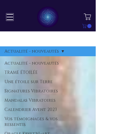
BLOG
S'inscrire
Actualité - nouveautés
Actualité - nouveautés
TRAME ÉTOILÉE
Une étoile sur Terre
Signatures Vibratoires
Mandalas Vibratoires
Calendrier Avent 2023
Vos témoignages & vos
ressentis
Oracle Kryst'AL-art