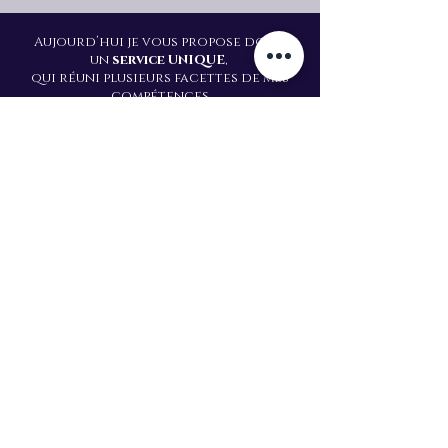
Aujourd’hui je vous propose donc
un
service UNIQUE
,
qui réuni plusieurs facettes de mes
compétences
dans les domaines suivants :
- création d’une identité graphique &
visuelle,
(logos, cartes de visite…)
- communication et présentation
de votre offre via différents
supports
(affiches, broch
ures, flyers,
catalogues…),
- conseils pour l’aménagement de vos
espace
(show room, surface de vente…)