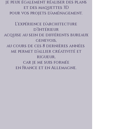
je peux également réaliser des plans
et des maquettes 3D
pour vos projets d’aménagement.
L’expérience d’architecture
d’Intérieur
acquise au sein de différents bureaux
genevois,
au cours de ces 8 dernières années
me permet d’allier créativité et
rigueur,
car je me suis formée
en France et en Allemagne.