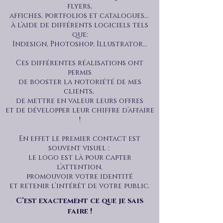
flyers,
affiches, portfolios et catalogues…
à l’aide de différents logiciels
tels
que:
Indesign, Photoshop, Illustrator...
Ces différentes réalisations ont
permis
de booster la notoriété de mes
clients,
de mettre en valeur leurs offres
et de développer leur chiffre d’affaire
!
En effet le premier contact est
souvent visuel :
le logo est là pour capter
l’attention,
promouvoir votre identité
et retenir l’intérêt de votre public.
C’est exactement ce que je sais
faire !