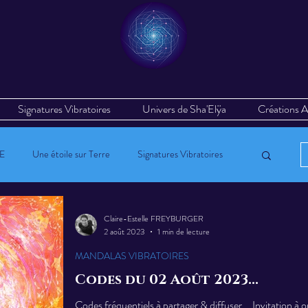
Signatures Vibratoires
Univers de Sha'Elÿa
Créations A
E
Une étoile sur Terre
Signatures Vibratoires
 Avent 2023
Vos témoignages & vos ressentis
Claire-Estelle FREYBURGER
2 août 2023
1 min de lecture
MANDALAS VIBRATOIRES
TRANSMISSION VIBRATOIRE
Codes du 02 Août 2023...
Codes fréquentiels à partager & diffuser... Invitation à o