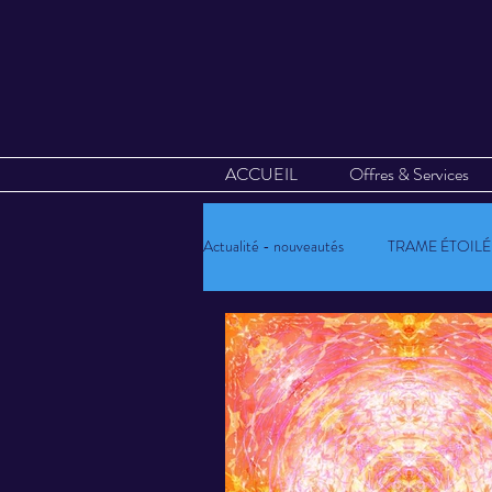
ACCUEIL
Offres & Services
Actualité - nouveautés
TRAME ÉTOILÉ
Mandalas Vibratoires
Calendrier
Oracle Kryst'AL-art
Evènements