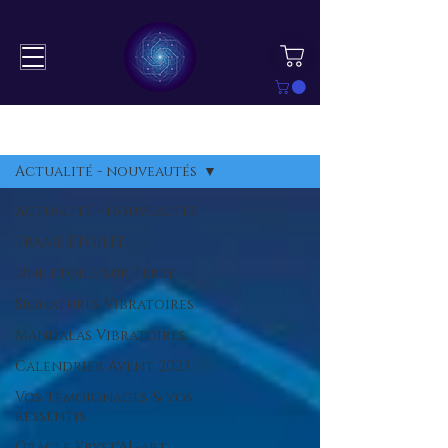
BLOG
S'inscrire
Actualité - nouveautés
Actualité - nouveautés
TRAME ÉTOILÉE
Une étoile sur Terre
Signatures Vibratoires
Mandalas Vibratoires
Calendrier Avent 2023
Vos témoignages & vos
ressentis
Oracle Kryst'AL-art