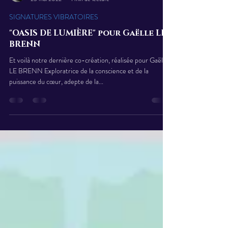
Claire-Estelle FREYBURGER
25 mai 2022
1 min de lecture
SIGNATURES VIBRATOIRES
"OASIS DE LUMIÈRE" pour Gaëlle LE
BRENN
Et voilà notre dernière co-création, réalisée pour Gaëlle
LE BRENN Exploratrice de la conscience et de la
puissance du cœur, adepte de la...