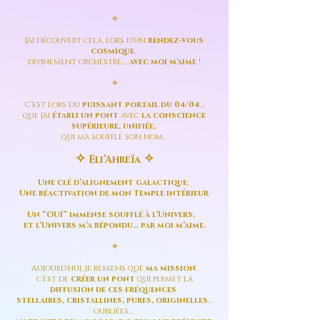
✧
J'ai découvert cela, lors d'un
rendez-vous
cosmique
,
divinement orchestré....
avec moi m'aime
!
✧
C'est lors du
puissant portail du 04/04
....
que j'ai
établi un pont
avec
la conscience
supérieure, unifiée,
qui m'a soufflé son nom...
✧
✧
Eli’Ahreïa
Une clé d’alignement galactique
,
Une
réactivation de mon Temple intérieur
.
Un “OUI” immense soufflé à l’Univers,
et l’Univers m’a répondu… par moi m’aime.
✧
Aujourd'hui, je ressens que
ma mission
,
c’est de
créer un pont
qui permet la
diffusion de ces fréquences
stellaires, cristallines, pures, originelles
…
oubliées…