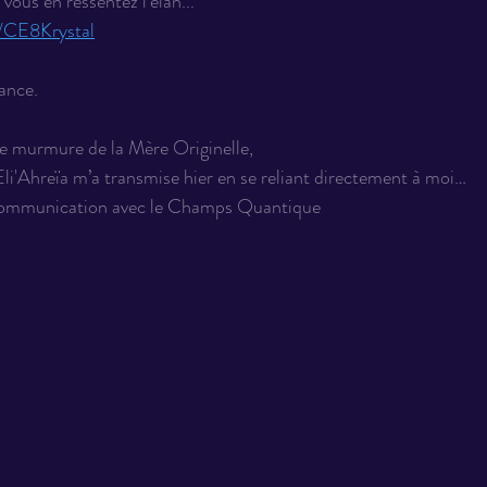
 vous en ressentez l'élan... 
e/CE8Krystal
ance.
 murmure de la Mère Originelle,
’Eli'Ahreïa m’a transmise hier en se reliant directement à moi…  
e communication avec le Champs Quantique