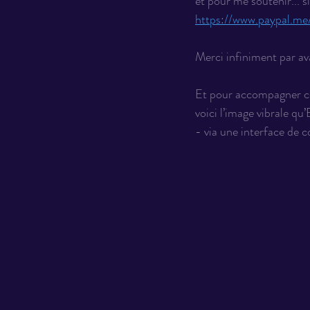
et pour me soutenir... si
https://www.paypal.m
Merci infiniment par av
Et pour accompagner ce
voici l’image vibrale qu
- via une interface d