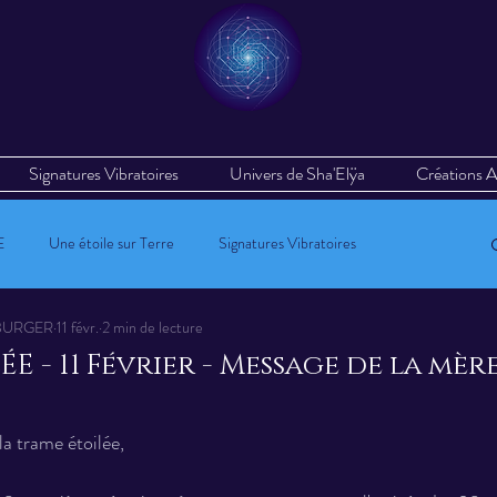
Signatures Vibratoires
Univers de Sha'Elÿa
Créations A
E
Une étoile sur Terre
Signatures Vibratoires
EYBURGER
11 févr.
2 min de lecture
Avent 2023
Vos témoignages & vos ressentis
E - 11 Février - Message de la mèr
 5.
la trame étoilée,