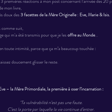
 3 premières réactions à mon post concernant l'arrivée des 20 p
e mon livre, 
ès doux des 
3 facettes de la Mère Originelle
 : 
Eve, Marie & Isis.
s comme suit,
 qui m'a été transmis pour que je les 
offre au Monde
...
 en toute intimité, parce que ça m’a beaucoup touchée :
aissez doucement glisser le reste.
Eve – la Mère Primordiale, la première à oser l’incarnation :
"Ta vulnérabilité n’est pas une faute.
C’est la porte par laquelle la vie continue d’entrer.