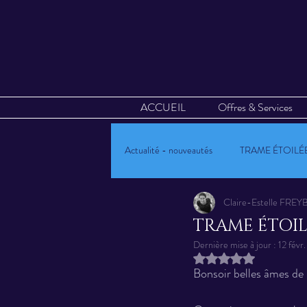
ACCUEIL
Offres & Services
Actualité - nouveautés
TRAME ÉTOILÉ
Claire-Estelle FR
Mandalas Vibratoires
Calendrier 
TRAME ÉTOILÉ
Dernière mise à jour :
12 févr.
Noté NaN étoiles sur
Oracle Kryst'AL-art
Evènements
Bonsoir belles âmes de 