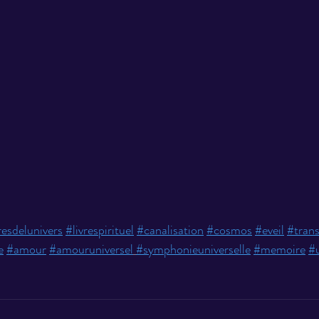
esdelunivers
#livrespirituel
#canalisation
#cosmos
#eveil
#tran
e
#amour
#amouruniversel
#symphonieuniverselle
#memoire
#