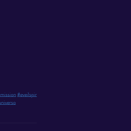
smission
#eveilspir
universo