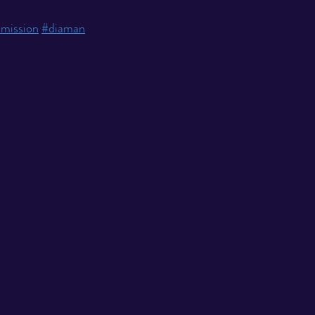
smission
#diaman