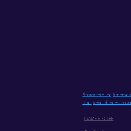
#trameetoilee
#memoir
ituel
#eveildeconscienc
TRAME ÉTOILÉE