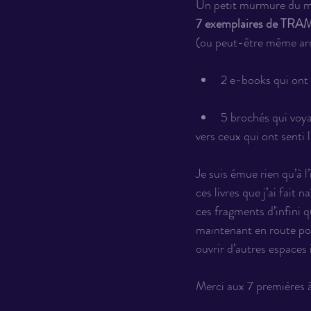
Un petit murmure du m
7 exemplaires de TRAM
(ou peut-être même arri
2 e-books qui ont c
5 brochés qui voya
vers ceux qui ont senti l’
Je suis émue rien qu’à l
ces livres que j’ai fait n
ces fragments d’infini qu
maintenant en route po
ouvrir d’autres espaces 
Merci aux 7 premières â