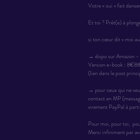
Votre « oui » fait danse
Et toi ? Prêt(e) à plong
si ton cœur dit « moi auss
→ dispo sur Amazon - r
Version e-book : 8€88
(lien dans le post prin
→ pour ceux qui ne veu
contact en MP (message 
virement PayPal à partir
Pour moi, pour toi,  po
Merci infiniment par av