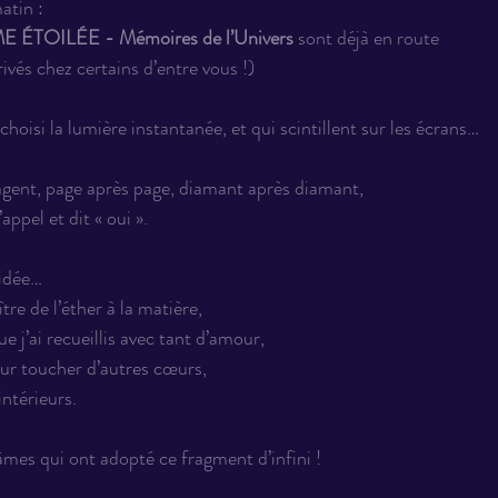
atin :
E ÉTOILÉE - Mémoires de l’Univers 
sont déjà en route 
vés chez certains d’entre vous !) 
hoisi la lumière instantanée, et qui scintillent sur les écrans… 
gent, page après page, diamant après diamant, 
appel et dit « oui ».
’idée…
aître de l’éther à la matière, 
e j’ai recueillis avec tant d’amour, 
ur toucher d’autres cœurs, 
intérieurs.
mes qui ont adopté ce fragment d’infini ! 