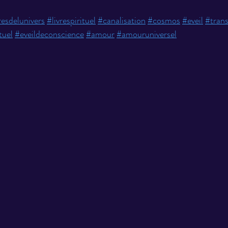
esdelunivers
#livrespirituel
#canalisation
#cosmos
#eveil
#tran
tuel
#eveildeconscience
#amour
#amouruniversel