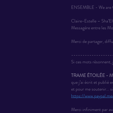
ENSEMBLE - We are O
Claire-Estelle – Sha’El
Messagère entre les Mo
Merci de partager, diffu
------------------
Si ces mots résonnent, j
TRAME ÉTOILÉE - Mém
que j’ai écrit et publié
et pour me soutenir... si
https://www.paypal.m
Merci infiniment par av