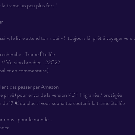
r la trame un peu plus fort !
er 
i », le livre attend ton « oui » !  toujours là, prêt à voyager vers t
echerche : Trame Étoilée 
 // Version brochée : 22€22
cipal et en commentaire)
lent pas passer par Amazon 
privé) pour envoi de la version PDF filigranée / protégée  
 de 17 € ou plus si vous souhaitez soutenir la trame étoilée 
ur nous,  pour le monde… 
ance 