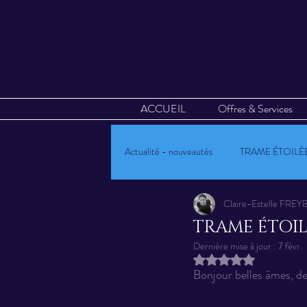
ACCUEIL
Offres & Services
Actualité - nouveautés
TRAME ÉTOILÉ
Claire-Estelle FR
Mandalas Vibratoires
Calendrier 
TRAME ÉTOILÉ
Dernière mise à jour :
7 févr.
Noté NaN étoiles sur
Oracle Kryst'AL-art
Evènements
Bonjour belles âmes, de