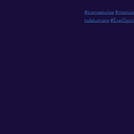
#trameetoilee
#memoir
tsdelumiere
#EveilSpiri