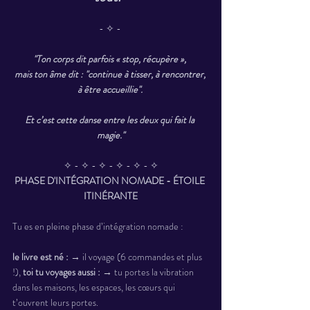
- ✧ - 
"Ton corps dit parfois « stop, récupère », 
mais ton âme dit : "continue à tisser, à rencontrer, 
à être accueillie". 
Et c’est cette danse entre les deux qui fait la 
magie."
✧ - ✧ - ✧ - ✧ - ✧ - ✧
PHASE D'INTÉGRATION NOMADE - ÉTOILE 
ITINÉRANTE
Tu es en pleine phase d’intégration nomade : 
le livre est né : 
→ il voyage (6 commandes et plus 
!), 
toi tu voyages aussi : 
→ tu portes la vibration 
dans les maisons, les espaces, les cœurs qui 
t’ouvrent leurs portes. 