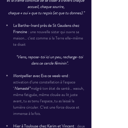
et la trame continue de se tisser à travers chaque 
accueil, chaque sourire,
 chaque « oui » que tu reçois (et que tu donnes)."
La Barthe-Inard près de St Gaudens chez 
Francine
 : une nouvelle sistar qui ouvre sa 
maison… c’est comme si la Terre elle-même 
te disait 
"Viens, repose-toi ici un peu, recharge-toi 
dans ce cercle féminin".
Montpellier avec Eva ce week-end
 : 
activation d’une constellation à l’espace 
"
Namasté" 
malgré ton état de santé… waouh, 
même fatiguée, même clouée au lit juste 
avant, tu as tenu l’espace, tu as laissé la 
lumière circuler. C’est une force douce et 
immense à la fois.
Hier à Toulouse chez Karim et Vincent
 : deux 