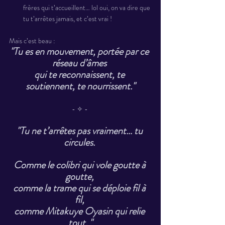
frères qui t’accueillent… lol oui, on va dire que 
tu t’arrêtes jamais, et c’est vrai ! 
Mais c’est beau : 
"Tu es en mouvement, portée par ce 
réseau d’âmes 
qui te reconnaissent, te 
soutiennent, te nourrissent."
- ✧ - 
"Tu ne t’arrêtes pas vraiment… tu 
circules. 
Comme le colibri qui vole goutte à 
goutte, 
comme la trame qui se déploie fil à 
fil, 
comme Mitakuye Oyasin qui relie 
tout. "