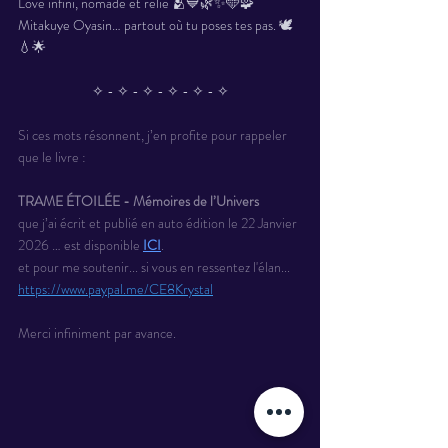
Lõve infini, nomade et relié 🫂💙🌿✨🩵🧩
Mitakuye Oyasin… partout où tu poses tes pas. 🕊️
💧🌟
✧ - ✧ - ✧ - ✧ - ✧ - ✧
Si ces mots résonnent, j’en profite pour rappeler 
que le livre :
TRAME ÉTOILÉE - Mémoires de l’Univers
que j’ai écrit et publié en auto édition le 22 Janvier 
2026 … est disponible 
ICI
.
et pour me soutenir... si vous en ressentez l'élan... 
https://www.paypal.me/CE8Krystal
Merci infiniment par avance.