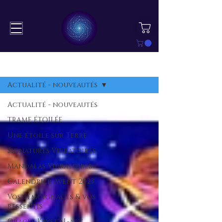
BLOG
S'inscrire
Actualité - nouveautés
Actualité - nouveautés
TRAME ÉTOILÉE
Une étoile sur Terre
Signatures Vibratoires
Mandalas Vibratoires
Calendrier Avent 2023
Vos témoignages & vos
ressentis
Oracle Kryst'AL-art