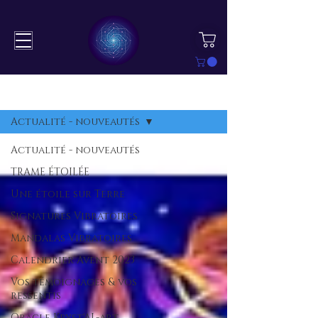
BLOG
S'inscrire
Actualité - nouveautés
Actualité - nouveautés
TRAME ÉTOILÉE
Une étoile sur Terre
Signatures Vibratoires
Mandalas Vibratoires
Calendrier Avent 2023
Vos témoignages & vos
ressentis
Oracle Kryst'AL-art