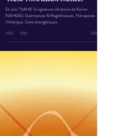
Claire-Estelle FREYBURGER
21 nov. 2022
3 min de lecture
SIGNATURES VIBRATOIRES
"NAHK" pour Karine NAHKAG
Et voici "NAHK" la signature vibratoire de Karine
NAHKAG. Guérisseuse & Magnétiseuse, Thérapeute
Holistique. Soins énergétiques...