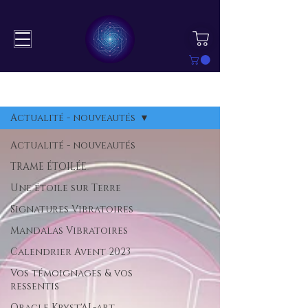
BLOG
S'inscrire
Actualité - nouveautés
Actualité - nouveautés
TRAME ÉTOILÉE
Une étoile sur Terre
Signatures Vibratoires
Mandalas Vibratoires
Calendrier Avent 2023
Vos témoignages & vos
ressentis
Oracle Kryst'AL-art