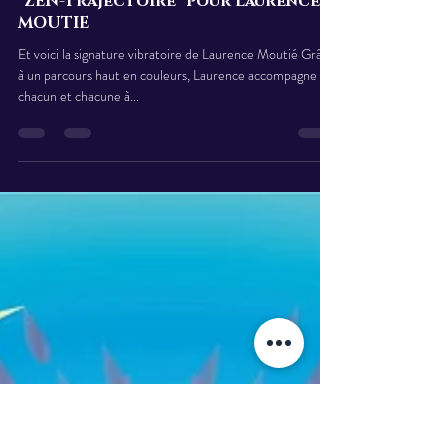
Claire-Estelle FREYBURGER
15 nov. 2022
2 min de lecture
SIGNATURES VIBRATOIRES
"ZEN-Trajectoire" pour Laurence
MOUTIE
Et voici la signature vibratoire de Laurence Moutié Grâce
à un parcours haut en couleurs, Laurence accompagne
chacun et chacune à...