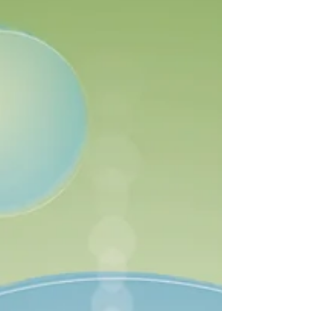
BAALIK
Et voilà notre dernière co-création, réalisée pour "Le
Havre de Paix" de Ménadel BAALIK Les soins que Maya
propose ont une approche...